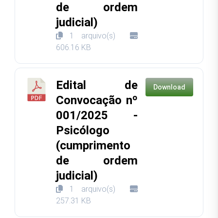
de ordem
judicial)
1 arquivo(s)
606.16 KB
Edital de
Download
Convocação nº
001/2025 -
Psicólogo
(cumprimento
de ordem
judicial)
1 arquivo(s)
257.31 KB