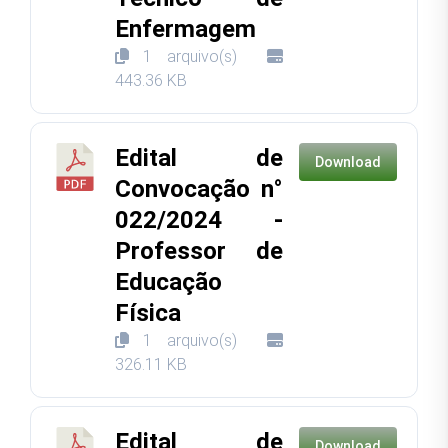
Enfermagem
1 arquivo(s)
443.36 KB
Edital de
Download
Convocação n°
022/2024 -
Professor de
Educação
Física
1 arquivo(s)
326.11 KB
Edital de
Download