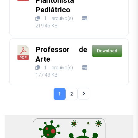
Plantonista
Pediátrico
1 arquivo(s)
219.45 KB
Professor de
Download
Arte
1 arquivo(s)
177.43 KB
1
2