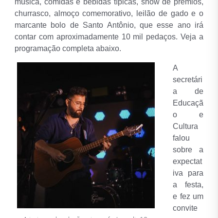
música, comidas e bebidas típicas, show de prêmios,
churrasco, almoço comemorativo, leilão de gado e o
marcante bolo de Santo Antônio, que esse ano irá
contar com aproximadamente 10 mil pedaços. Veja a
programação completa abaixo.
A
secretári
a de
Educaçã
o e
Cultura
falou
sobre a
expectat
iva para
a festa,
e fez um
convite