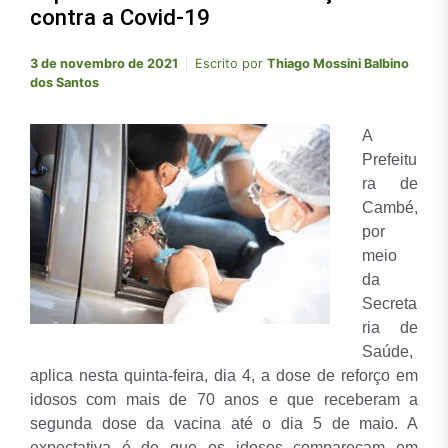
contra a Covid-19
3 de novembro de 2021
Escrito por
Thiago Mossini Balbino
dos Santos
A
Prefeitu
ra de
Cambé,
por
meio
da
Secreta
ria de
Saúde,
aplica nesta quinta-feira, dia 4, a dose de reforço em
idosos com mais de 70 anos e que receberam a
segunda dose da vacina até o dia 5 de maio. A
expectativa é de que os idosos compareçam em