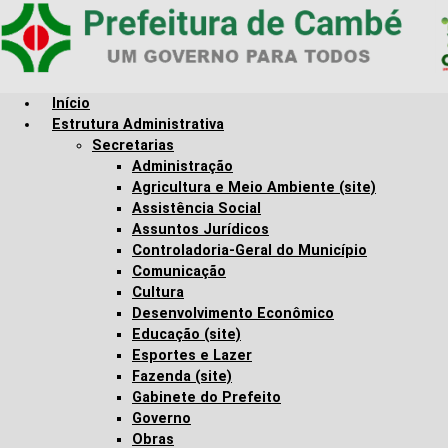
Skip to main content
Início
Estrutura Administrativa
Secretarias
Administração
Agricultura e Meio Ambiente (site)
Assistência Social
Assuntos Jurídicos
Controladoria-Geral do Município
Comunicação
Cultura
Desenvolvimento Econômico
Educação (site)
Esportes e Lazer
Fazenda (site)
Gabinete do Prefeito
Governo
Obras