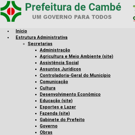
Skip to main content
Início
Estrutura Administrativa
Secretarias
Administração
Agricultura e Meio Ambiente (site)
Assistência Social
Assuntos Jurídicos
Controladoria-Geral do Município
Comunicação
Cultura
Desenvolvimento Econômico
Educação (site)
Esportes e Lazer
Fazenda (site)
Gabinete do Prefeito
Governo
Obras