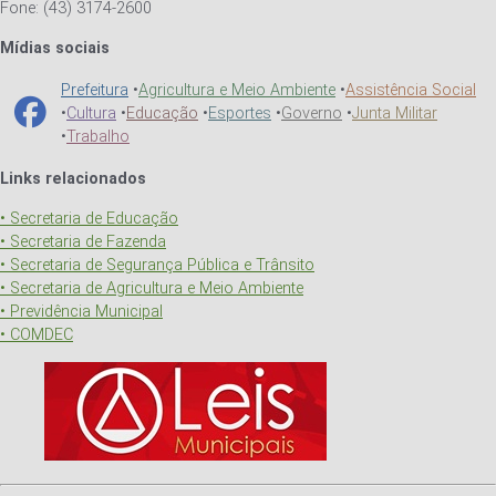
Fone: (43) 3174-2600
Mídias sociais
Prefeitura
•
Agricultura e Meio Ambiente
•
Assistência Social
•
Cultura
•
Educação
•
Esportes
•
Governo
•
Junta Militar
•
Trabalho
Links relacionados
• Secretaria de Educação
• Secretaria de Fazenda
• Secretaria de Segurança Pública e Trânsito
• Secretaria de Agricultura e Meio Ambiente
• Previdência Municipal
• COMDEC