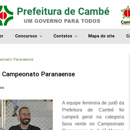
or
Concursos
Contatos
Mapa do site
C
peonato Paranaense
ce Campeonato Paranaense
tos
A equipe feminina de judô da
Prefeitura de Cambé foi
campeã geral na categoria
faixa verde no Campeonato