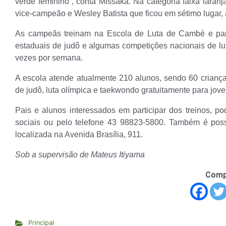
verde feminino”, conta Missaka. Na categoria faixa laran
vice-campeão e Wesley Batista que ficou em sétimo lugar,
As campeãs treinam na Escola de Luta de Cambé e par
estaduais de judô e algumas competições nacionais de luta
vezes por semana.
A escola atende atualmente 210 alunos, sendo 60 crianças
de judô, luta olímpica e taekwondo gratuitamente para jove
Pais e alunos interessados em participar dos treinos, 
sociais ou pelo telefone 43 98823-5800. Também é possí
localizada na Avenida Brasília, 911.
Sob a supervisão de Mateus Itiyama
Comp
Principal