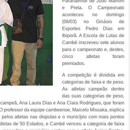
Paranaense de Judô Marrom
e Preta. O Campeonato
aconteceu no domingo
(06/03) no Ginásio de
Esportes Pedro Dias em
Ibiporã. A Escola de Lutas de
Cambé inscreveu sete alunos
para o campeonato e, destes,
cinco atletas foram
premiados.
A competição é dividida em
categorias de faixa e de peso.
As atletas campeãs dentro
das suas categorias de peso,
oi campeã, Ana Laura Dias e Ana Clara Rodrigues, que foram
O professor da equipe cambeense, Marcelo Missaka, explica
pelos atletas nas disputas e o município com mais pontos
tletas de 50 Estados, e Cambé venceu a categoria de faixa