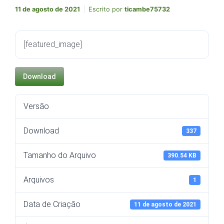
11 de agosto de 2021
Escrito por
ticambe75732
[featured_image]
Download
Versão
Download
337
Tamanho do Arquivo
390.54 KB
Arquivos
1
Data de Criação
11 de agosto de 2021