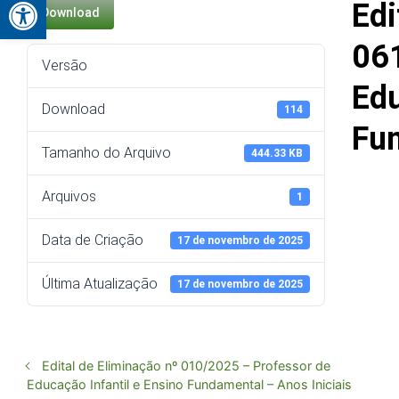
Abrir a barra de ferramentas
Ed
Download
06
Versão
Ed
Download
114
Fun
Tamanho do Arquivo
444.33 KB
Arquivos
1
Data de Criação
17 de novembro de 2025
Última Atualização
17 de novembro de 2025
Edital de Eliminação nº 010/2025 – Professor de
Educação Infantil e Ensino Fundamental – Anos Iniciais