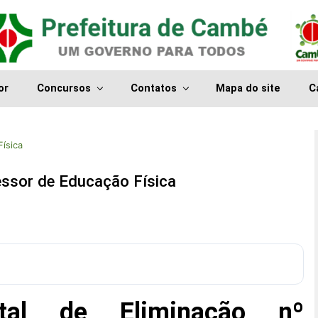
or
Concursos
Contatos
Mapa do site
C
Física
essor de Educação Física
ital de Eliminação nº