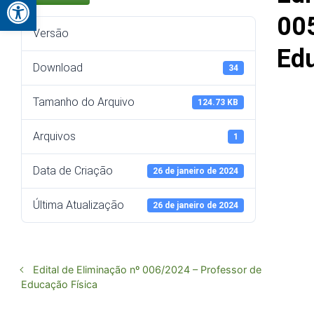
Abrir a barra de ferramentas
00
Versão
Edu
Download
34
Tamanho do Arquivo
124.73 KB
Arquivos
1
Data de Criação
26 de janeiro de 2024
Última Atualização
26 de janeiro de 2024
Edital de Eliminação nº 006/2024 – Professor de
Educação Física