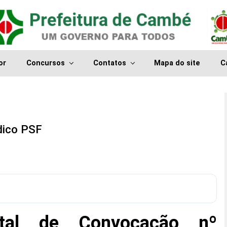
or
Concursos
Contatos
Mapa do site
C
dico PSF
ital de Convocação nº