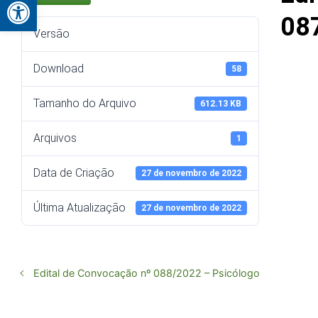
Abrir a barra de ferramentas
08
Versão
Download
58
Tamanho do Arquivo
612.13 KB
Arquivos
1
Data de Criação
27 de novembro de 2022
Última Atualização
27 de novembro de 2022
Edital de Convocação nº 088/2022 – Psicólogo