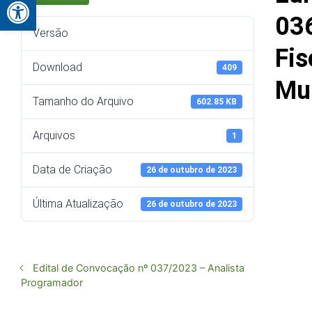
Abrir a barra de ferramentas
03
Versão
Fi
Download
409
Mun
Tamanho do Arquivo
602.85 KB
Arquivos
1
Data de Criação
26 de outubro de 2023
Última Atualização
26 de outubro de 2023
Edital de Convocação nº 037/2023 – Analista
Programador