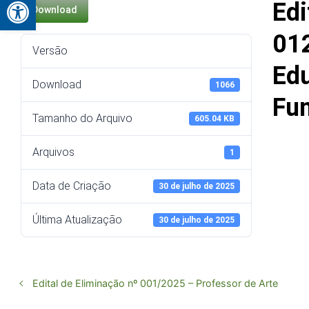
Abrir a barra de ferramentas
Ed
Download
01
Versão
Ed
Download
1066
Fun
Tamanho do Arquivo
605.04 KB
Arquivos
1
Data de Criação
30 de julho de 2025
Última Atualização
30 de julho de 2025
Edital de Eliminação nº 001/2025 – Professor de Arte