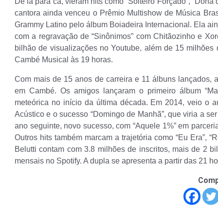
De lá para cá, vieram hits como “Solteiro Forçado”, “Dona d
cantora ainda venceu o Prêmio Multishow de Música Bras
Grammy Latino pelo álbum Boiadeira Internacional. Ela ai
com a regravação de “Sinônimos” com Chitãozinho e Xoror
bilhão de visualizações no Youtube, além de 15 milhões 
Cambé Musical às 19 horas.
Com mais de 15 anos de carreira e 11 álbuns lançados,
em Cambé. Os amigos lançaram o primeiro álbum “Mar
meteórica no início da última década. Em 2014, veio o
Acústico e o sucesso “Domingo de Manhã”, que viria a ser
ano seguinte, novo sucesso, com “Aquele 1%” em parceri
Outros hits também marcam a trajetória como “Eu Era”, “
Belutti contam com 3.8 milhões de inscritos, mais de 2 b
mensais no Spotify. A dupla se apresenta a partir das 21 ho
Comp