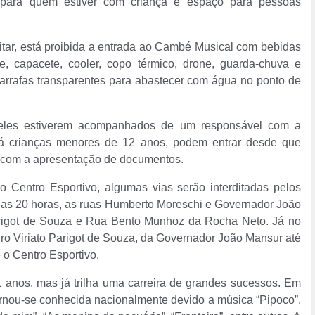
a para quem estiver com criança e espaço para pessoas
itar, está proibida a entrada ao Cambé Musical com bebidas
te, capacete, cooler, copo térmico, drone, guarda-chuva e
garrafas transparentes para abastecer com água no ponto de
 eles estiverem acompanhados de um responsável com a
á crianças menores de 12 anos, podem entrar desde que
, com a apresentação de documentos.
o Centro Esportivo, algumas vias serão interditadas pelos
ir das 20 horas, as ruas Humberto Moreschi e Governador João
arigot de Souza e Rua Bento Munhoz da Rocha Neto. Já no
dro Viriato Parigot de Souza, da Governador João Mansur até
o Centro Esportivo.
 anos, mas já trilha uma carreira de grandes sucessos. Em
tornou-se conhecida nacionalmente devido a música “Pipoco”.