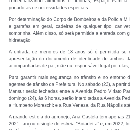
comercializando alimentos e bebidas, Espaço Famíli
portadoras de necessidades especiais.
Por determinação do Corpo de Bombeiros e da Polícia Mil
e garrafas em geral, cadeiras de qualquer tipo, canive
sombrinha. Além disso, só será permitida a entrada com 
hidratação.
A entrada de menores de 18 anos só é permitida se
apresentação do documento de identidade de ambos. J
acompanhadas de pai, mãe ou responsável legal por elas
Para garantir mais segurança no trânsito e no entorno d
agentes de trânsito da Prefeitura. No sábado (23), a part
Mansur serão fechadas entre a Avenida Pedro Viriato P
domingo (24), às 6 horas, serão interditadas a Avenida Pe
a Humberto Moreschi; e a Rua Veneza, da Rua Nápolis até 
A grande estrela do agronejo, Ana Castela tem apenas 21
2021, lançou o single de estreia “Boiadeira” e, em 2022, 