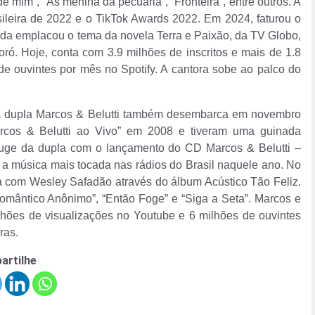
e mim”, “As menina da pecuária”, “Fronteira”, entre outros. A
ileira de 2022 e o TikTok Awards 2022. Em 2024, faturou o
nda emplacou o tema da novela Terra e Paixão, da TV Globo,
ó. Hoje, conta com 3.9 milhões de inscritos e mais de 1.8
de ouvintes por mês no Spotify. A cantora sobe ao palco do
 a dupla Marcos & Belutti também desembarca em novembro
cos & Belutti ao Vivo” em 2008 e tiveram uma guinada
 auge da dupla com o lançamento do CD Marcos & Belutti –
 a música mais tocada nas rádios do Brasil naquele ano. No
a com Wesley Safadão através do álbum Acústico Tão Feliz.
Romântico Anônimo”, “Então Foge” e “Siga a Seta”. Marcos e
ilhões de visualizações no Youtube e 6 milhões de ouvintes
ras.
artilhe