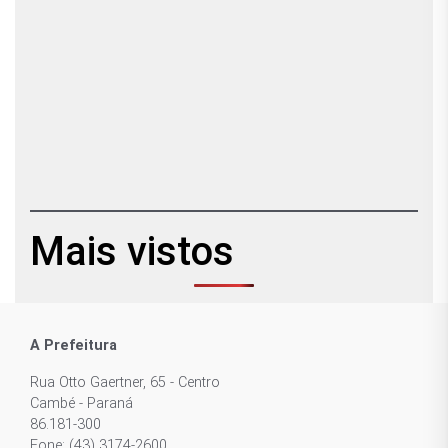
Mais vistos
A Prefeitura
Rua Otto Gaertner, 65 - Centro
Cambé - Paraná
86.181-300
Fone: (43) 3174-2600