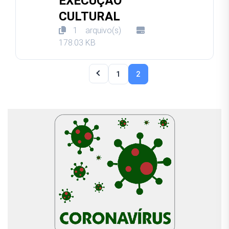
EXECUÇÃO
CULTURAL
1 arquivo(s)
178.03 KB
1
2